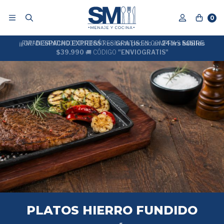
0
¡¡RM!!
DESPACHO EXPRESS
Recíbe tu pedido en
GRATIS
24 hrs hábiles
SOBRE
$39.990
"ENVIOGRATIS"
PLATOS HIERRO FUNDIDO