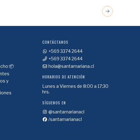
CONTÁCTANOS
+569 3374 2644
+569 3374 2644
cho 📦
hola@santamariana.cl
ntes
HORARIOS DE ATENCIÓN
ios y
Lunes a Viernes de 8:00 a 17:30
hrs.
ciones
SÍGUENOS EN
@santamarianacl
/santamarianacl