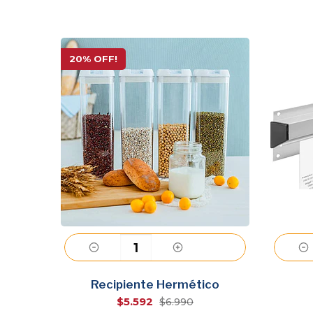
20% OFF!
Agregar
cas
Recipiente Hermético
$5.592
$6.990