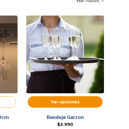
VER TODOS
Ver opciones
40cm
Bandeja Garzon
Org
$2.990