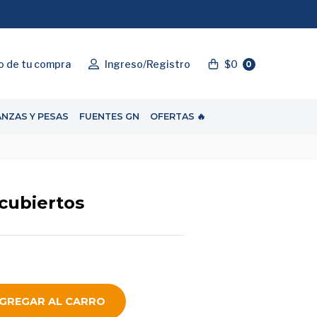
"ENVIOGRATIS"
o de tu compra
Ingreso/Registro
$0
0
ANZAS Y PESAS
FUENTES GN
OFERTAS 🔥
cubiertos
GREGAR AL CARRO