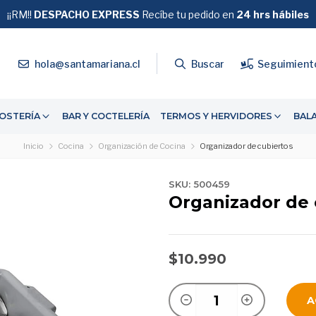
¡¡RM!!
DESPACHO EXPRESS
GRATIS
Recíbe tu pedido en
SOBRE $39.990
24 hrs hábiles
4
hola@santamariana.cl
Buscar
Seguimient
OSTERÍA
BAR Y COCTELERÍA
TERMOS Y HERVIDORES
BAL
Inicio
Cocina
Organización de Cocina
Organizador de cubiertos
SKU: 500459
Organizador de 
$10.990
A