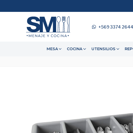
+569 3374 264
MESA
COCINA
UTENSILIOS
REP