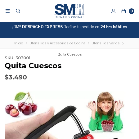
0
¡¡RM!!
DESPACHO EXPRESS
Recíbe tu pedido en
GRATIS
24 hrs hábiles
SOBRE
$39.990
"ENVIOGRATIS"
Inicio
Utensilios y Accesorios de Cocina
Utensilios Varios
Quita Cuescos
SKU: 303001
Quita Cuescos
$3.490