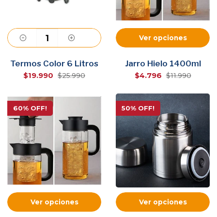
Ver opciones
Agregar
Termos Color 6 Litros
Jarro Hielo 1400ml
$19.990
$4.796
$25.990
$11.990
60% OFF!
50% OFF!
Ver opciones
Ver opciones