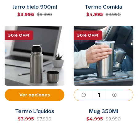
Jarro hielo 900ml
Termo Comida
$3.996
$4.995
$9.990
$9.990
50% OFF!
50% OFF!
Ver opciones
Agregar
Termo Líquidos
Mug 350Ml
$3.995
$4.995
$7.990
$9.990