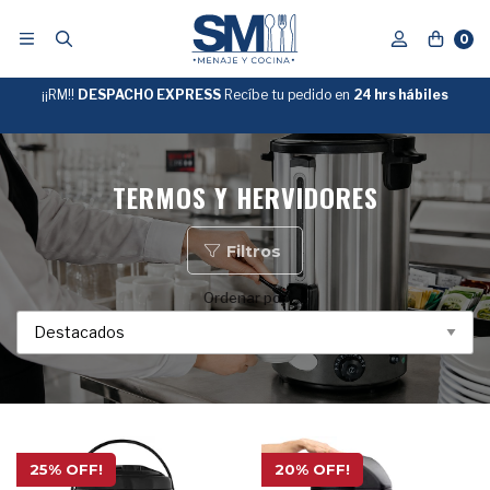
0
¡¡RM!!
DESPACHO EXPRESS
Recíbe tu pedido en
GRATIS
24 hrs hábiles
SOBRE
$39.990
"ENVIOGRATIS"
TERMOS Y HERVIDORES
Filtros
Ordenar por
25% OFF!
20% OFF!