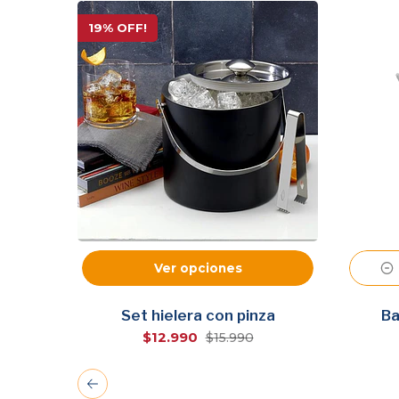
19% OFF!
Ver opciones
0cc
Set hielera con pinza
Ba
$12.990
$15.990