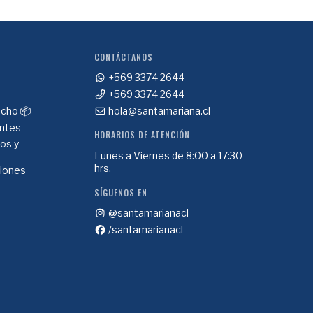
CONTÁCTANOS
+569 3374 2644
+569 3374 2644
cho 📦
hola@santamariana.cl
ntes
HORARIOS DE ATENCIÓN
ios y
Lunes a Viernes de 8:00 a 17:30
hrs.
ciones
SÍGUENOS EN
@santamarianacl
/santamarianacl