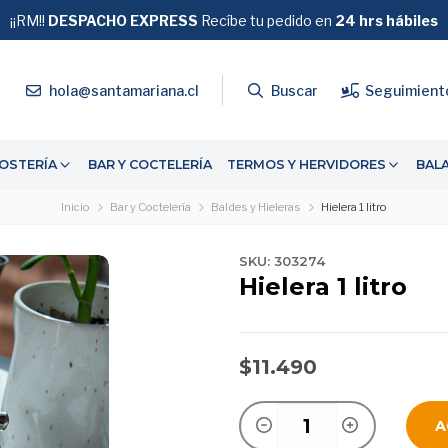
¡¡RM!!
DESPACHO EXPRESS
GRATIS
Recíbe tu pedido en
SOBRE $39.990
24 hrs hábiles
4
hola@santamariana.cl
Buscar
Seguimient
OSTERÍA
BAR Y COCTELERÍA
TERMOS Y HERVIDORES
BAL
Inicio
Bar y Coctelería
Baldes y Hieleras
Hielera 1 litro
SKU: 303274
Hielera 1 litro
$11.490
A