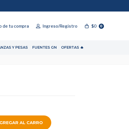
"ENVIOGRATIS"
o de tu compra
Ingreso/Registro
$0
0
ANZAS Y PESAS
FUENTES GN
OFERTAS 🔥
GREGAR AL CARRO