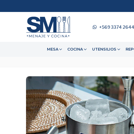
+569 3374 264
MESA
COCINA
UTENSILIOS
REP