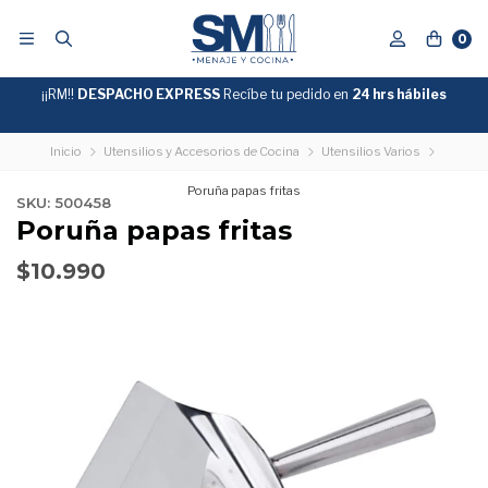
0
¡¡RM!!
DESPACHO EXPRESS
Recíbe tu pedido en
GRATIS
24 hrs hábiles
SOBRE
$39.990
"ENVIOGRATIS"
Inicio
Utensilios y Accesorios de Cocina
Utensilios Varios
Poruña papas fritas
SKU: 500458
Poruña papas fritas
$10.990