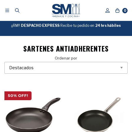
0
¡¡RM!!
DESPACHO EXPRESS
Recíbe tu pedido en
GRATIS
24 hrs hábiles
SOBRE
$39.990
"ENVIOGRATIS"
SARTENES ANTIADHERENTES
Ordenar por
50% OFF!