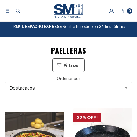
0
¡¡RM!!
DESPACHO EXPRESS
Recíbe tu pedido en
GRATIS
24 hrs hábiles
SOBRE
$39.990
"ENVIOGRATIS"
PAELLERAS
Filtros
Ordenar por
50% OFF!