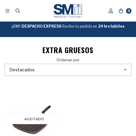
0
¡¡RM!!
DESPACHO EXPRESS
Recíbe tu pedido en
GRATIS
24 hrs hábiles
SOBRE
$39.990
"ENVIOGRATIS"
EXTRA GRUESOS
Ordenar por
AGOTADO