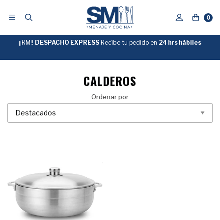
0
¡¡RM!!
DESPACHO EXPRESS
Recíbe tu pedido en
GRATIS
24 hrs hábiles
SOBRE
$39.990
"ENVIOGRATIS"
CALDEROS
Ordenar por