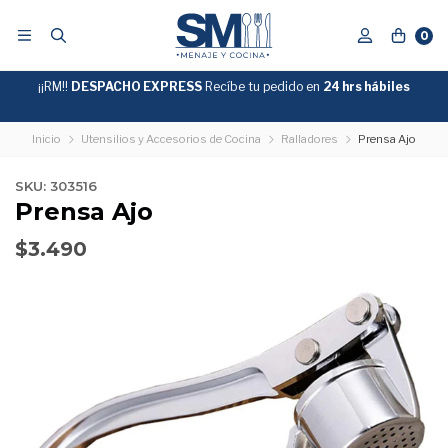
0
¡¡RM!!
DESPACHO EXPRESS
Recíbe tu pedido en
GRATIS
24 hrs hábiles
SOBRE
$39.990
"ENVIOGRATIS"
Inicio
Utensilios y Accesorios de Cocina
Ralladores
Prensa Ajo
SKU: 303516
Prensa Ajo
$3.490