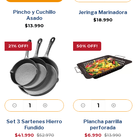
Pincho y Cuchillo
Agregar
Jeringa Marinadora
Asado
$18.990
$13.990
21% OFF!
50% OFF!
Set 3 Sartenes Hierro
Agregar
Plancha parrilla
Agregar
Fundido
perforada
$41.990
$6.990
$52.970
$13.990