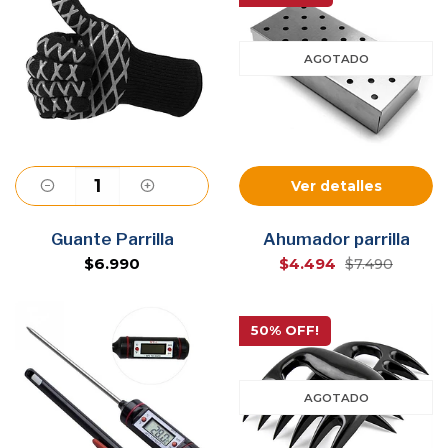
AGOTADO
Ver detalles
Agregar
Guante Parrilla
Ahumador parrilla
$6.990
$4.494
$7.490
50% OFF!
AGOTADO