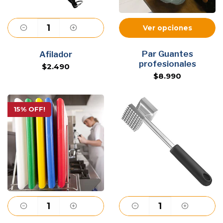
Ver opciones
Agregar
Par Guantes
Afilador
profesionales
$2.490
$8.990
15% OFF!