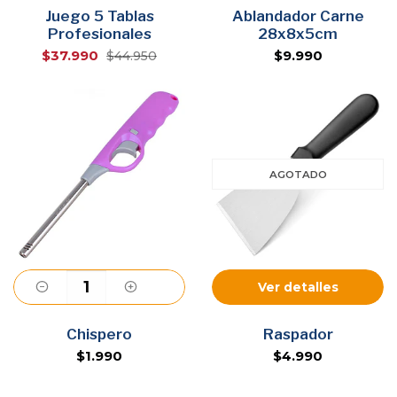
Juego 5 Tablas
Agregar
Ablandador Carne
Agregar
Profesionales
28x8x5cm
$37.990
$9.990
$44.950
AGOTADO
Ver detalles
Agregar
Chispero
Raspador
$1.990
$4.990