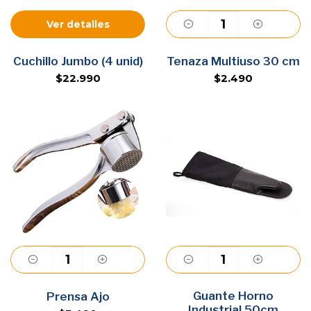
Ver detalles
Agregar
Cuchillo Jumbo (4 unid)
Tenaza Multiuso 30 cm
$22.990
$2.490
Agregar
Guante Horno
Agregar
Prensa Ajo
Industrial 50cm