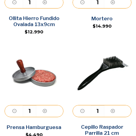
Ollita Hierro Fundido
Agregar
Agregar
Mortero
Ovalada 13x9cm
$14.990
$12.990
Agregar
Cepillo Raspador
Agregar
Prensa Hamburguesa
Parrilla 21 cm
$4.490