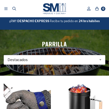
0
¡¡RM!!
DESPACHO EXPRESS
Recíbe tu pedido en
GRATIS
24 hrs hábiles
SOBRE
$39.990
"ENVIOGRATIS"
PARRILLA
Ordenar por