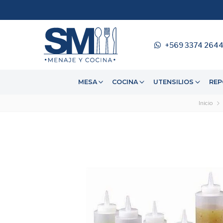
+569 3374 264
MESA
COCINA
UTENSILIOS
REP
Inicio