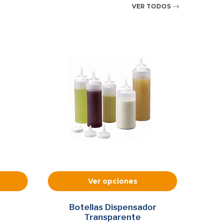
VER TODOS
Ver opciones
Botellas Dispensador
S
Transparente