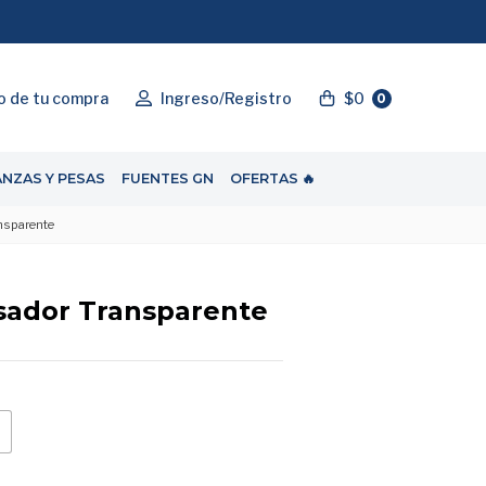
"ENVIOGRATIS"
o de tu compra
Ingreso/Registro
$0
0
ANZAS Y PESAS
FUENTES GN
OFERTAS 🔥
nsparente
sador Transparente