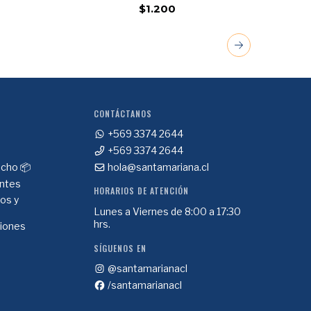
$1.200
CONTÁCTANOS
+569 3374 2644
+569 3374 2644
cho 📦
hola@santamariana.cl
ntes
HORARIOS DE ATENCIÓN
ios y
Lunes a Viernes de 8:00 a 17:30
hrs.
ciones
SÍGUENOS EN
@santamarianacl
/santamarianacl