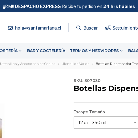
¡¡RM!!
DESPACHO EXPRESS
GRATIS
Recíbe tu pedido en
SOBRE $39.990
24 hrs hábiles
4
hola@santamariana.cl
Buscar
Seguimient
OSTERÍA
BAR Y COCTELERÍA
TERMOS Y HERVIDORES
BAL
Utensilios y Accesorios de Cocina
Utensilios Varios
Botellas Dispensador Tra
SKU: 307030
Botellas Dispen
Escoge Tamaño