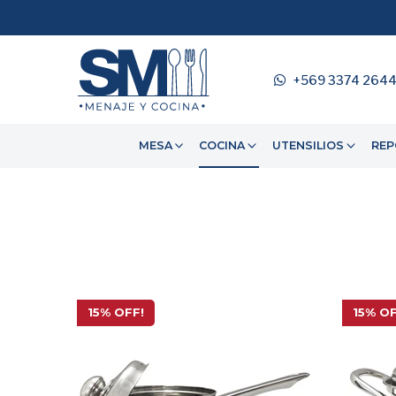
+569 3374 264
MESA
COCINA
UTENSILIOS
REP
15% OFF!
15% OF