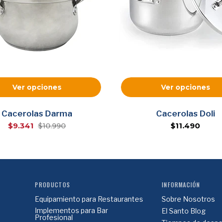
Ver opciones
Ver opciones
Cacerolas Darma
Cacerolas Doli
$9.341
$11.490
$10.990
PRODUCTOS
INFORMACIÓN
Equipamiento para Restaurantes
Sobre Nosotros
Implementos para Bar
El Santo Blog
Profesional