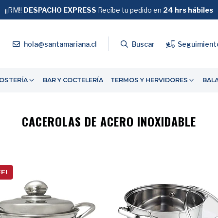
¡¡RM!!
DESPACHO EXPRESS
GRATIS
Recíbe tu pedido en
SOBRE $39.990
24 hrs hábiles
4
hola@santamariana.cl
Buscar
Seguimient
OSTERÍA
BAR Y COCTELERÍA
TERMOS Y HERVIDORES
BAL
CACEROLAS DE ACERO INOXIDABLE
F!