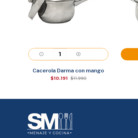
Agregar
Cacerola Darma con mango
$10.191
$11.990