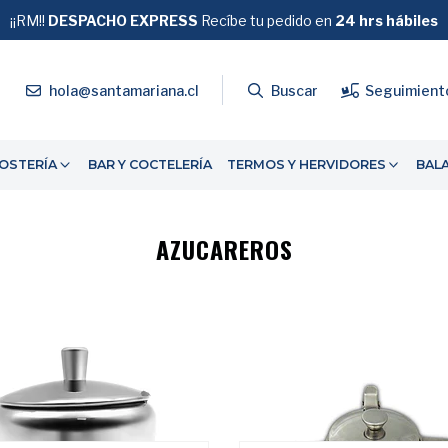
¡¡RM!!
DESPACHO EXPRESS
GRATIS
Recíbe tu pedido en
SOBRE $39.990
24 hrs hábiles
4
hola@santamariana.cl
Buscar
Seguimient
OSTERÍA
BAR Y COCTELERÍA
TERMOS Y HERVIDORES
BAL
AZUCAREROS