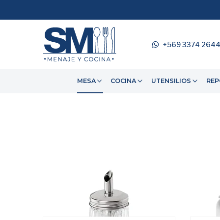
+569 3374 264
MESA
COCINA
UTENSILIOS
REP