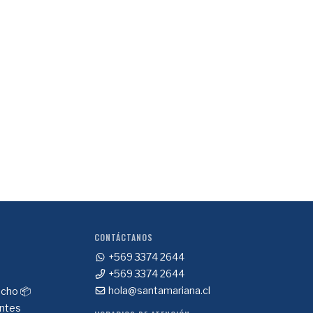
CONTÁCTANOS
+569 3374 2644
+569 3374 2644
cho 📦
hola@santamariana.cl
ntes