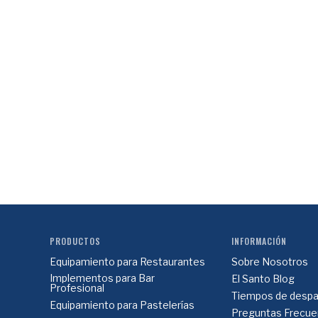
PRODUCTOS
INFORMACIÓN
Equipamiento para Restaurantes
Sobre Nosotros
Implementos para Bar
El Santo Blog
Profesional
Tiempos de despa
Equipamiento para Pastelerías
Preguntas Frecue