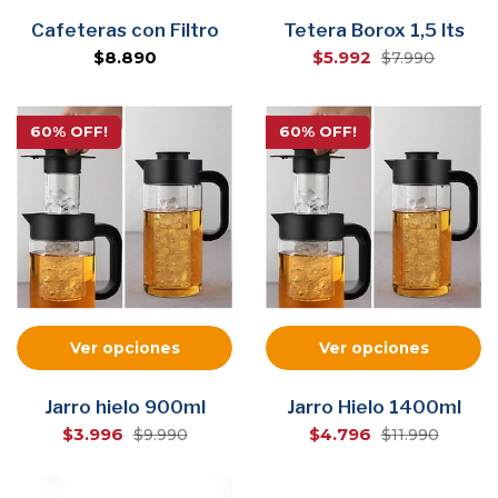
Cafeteras con Filtro
Tetera Borox 1,5 lts
$8.890
$5.992
$7.990
60% OFF!
60% OFF!
Ver opciones
Ver opciones
Jarro hielo 900ml
Jarro Hielo 1400ml
$3.996
$4.796
$9.990
$11.990