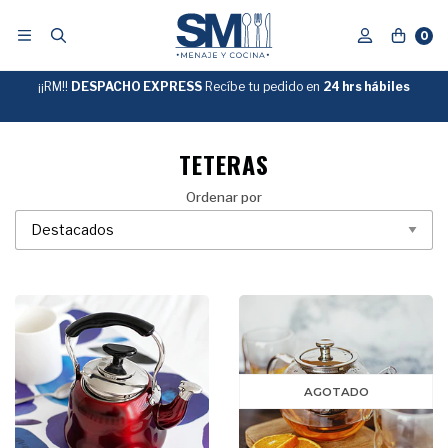
0
¡¡RM!!
DESPACHO EXPRESS
Recíbe tu pedido en
GRATIS
24 hrs hábiles
SOBRE
$39.990
"ENVIOGRATIS"
TETERAS
Ordenar por
AGOTADO