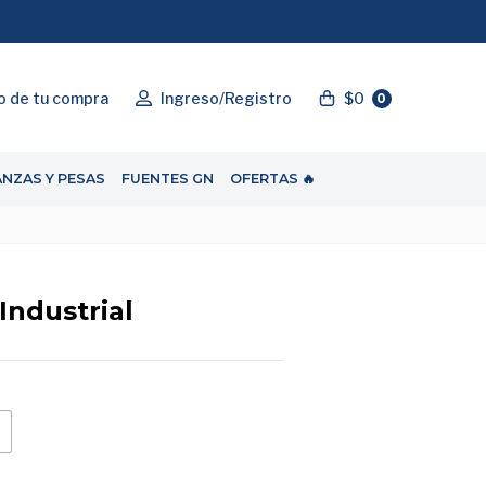
"ENVIOGRATIS"
o de tu compra
Ingreso/Registro
$0
0
ANZAS Y PESAS
FUENTES GN
OFERTAS 🔥
ndustrial