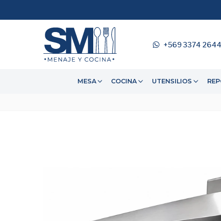
+569 3374 264
MESA
COCINA
UTENSILIOS
REP