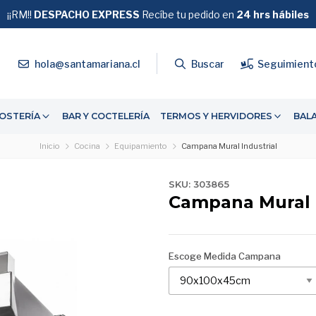
¡¡RM!!
DESPACHO EXPRESS
GRATIS
Recíbe tu pedido en
SOBRE $39.990
24 hrs hábiles
4
hola@santamariana.cl
Buscar
Seguimient
OSTERÍA
BAR Y COCTELERÍA
TERMOS Y HERVIDORES
BAL
Inicio
Cocina
Equipamiento
Campana Mural Industrial
SKU: 303865
Campana Mural I
Escoge Medida Campana