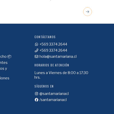
CONTÁCTANOS
+569 3374 2644
+569 3374 2644
cho 📦
hola@santamariana.cl
ntes
HORARIOS DE ATENCIÓN
ios y
Lunes a Viernes de 8:00 a 17:30
hrs.
ciones
SÍGUENOS EN
@santamarianacl
/santamarianacl