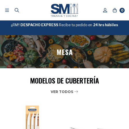
0
¡¡RM!!
¡¡GRAN SANTIAGO!! TU ENVÍO ES
DESPACHO EXPRESS
Recíbe tu pedido en
GRATIS
EN COMPRAS
24 hrs hábiles
SOBRE
$39.990
🚚 CÓDIGO
"ENVIOGRATIS"
MESA
MODELOS DE CUBERTERÍA
VER TODOS