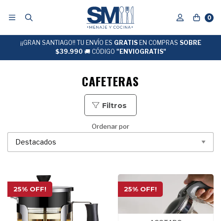
0
¡¡GRAN SANTIAGO!! TU ENVÍO ES
DESPACHO EXPRESS
GRATIS
EN COMPRAS
24 hrs hábiles
SOBRE
$39.990
🚚 CÓDIGO
"ENVIOGRATIS"
CAFETERAS
Filtros
Ordenar por
25% OFF!
25% OFF!