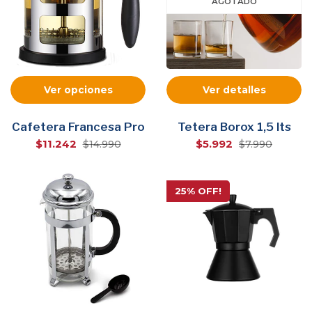
AGOTADO
Ver opciones
Ver detalles
Cafetera Francesa Pro
Tetera Borox 1,5 lts
$11.242
$5.992
$14.990
$7.990
25% OFF!