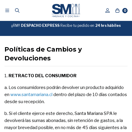
0
¡¡RM!!
DESPACHO EXPRESS
Recíbe tu pedido en
GRATIS
24 hrs hábiles
SOBRE
$39.990
"ENVIOGRATIS"
Políticas de Cambios y
Devoluciones
1.
RETRACTO DEL CONSUMIDOR
a. Los consumidores podrán devolver un producto adquirido
en
www.santamariana.cl
dentro del plazo de 10 días contados
desde su recepción.
b. Si el cliente ejerce este derecho, Santa Mariana SPA le
devolverá las sumas abonadas, sin retención de gastos, a la
mayor brevedad posible, en no más de 45 días siguientes a la