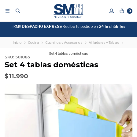
0
¡¡RM!!
DESPACHO EXPRESS
Recíbe tu pedido en
GRATIS
24 hrs hábiles
SOBRE
$39.990
"ENVIOGRATIS"
Inicio
Cocina
Cuchillos y Accesorios
Afiladores y Tablas
Set 4 tablas domésticas
SKU: 501085
Set 4 tablas domésticas
$11.990