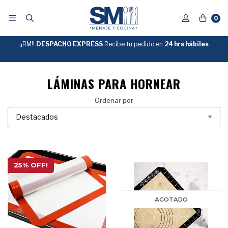
0
¡¡RM!!
DESPACHO EXPRESS
Recíbe tu pedido en
GRATIS
24 hrs hábiles
SOBRE
$39.990
"ENVIOGRATIS"
LÁMINAS PARA HORNEAR
Ordenar por
25% OFF!
AGOTADO