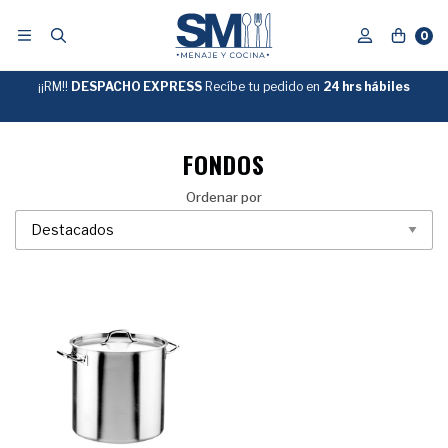
0
¡¡RM!!
DESPACHO EXPRESS
Recíbe tu pedido en
GRATIS
24 hrs hábiles
SOBRE
$39.990
"ENVIOGRATIS"
FONDOS
Ordenar por