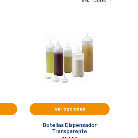
VER TODOS
Ver opciones
Botellas Dispensador
S
Transparente