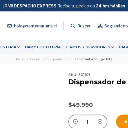
¡¡RM!!
DESPACHO EXPRESS
GRATIS
Recíbe tu pedido en
SOBRE $39.990
24 hrs hábiles
4
hola@santamariana.cl
Buscar
Seguimient
OSTERÍA
BAR Y COCTELERÍA
TERMOS Y HERVIDORES
BAL
Inicio
Cocina
Equipamiento
Dispensador de Jugo 8lts
SKU: 501101
Dispensador de 
$49.990
A