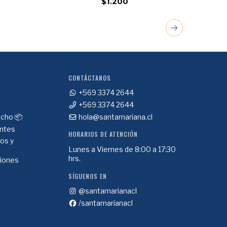
$1.200
CONTÁCTANOS
+569 3374 2644
+569 3374 2644
cho 📦
hola@santamariana.cl
ntes
HORARIOS DE ATENCIÓN
ios y
Lunes a Viernes de 8:00 a 17:30
hrs.
ciones
SÍGUENOS EN
@santamarianacl
/santamarianacl