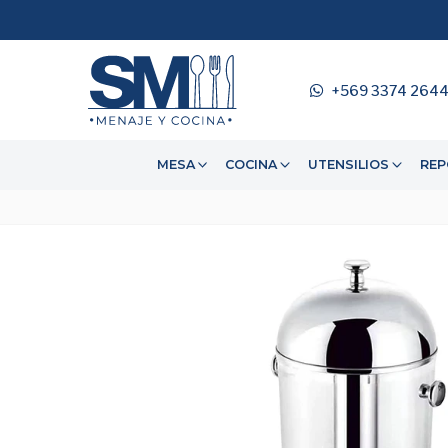
+569 3374 264
MESA
COCINA
UTENSILIOS
REP