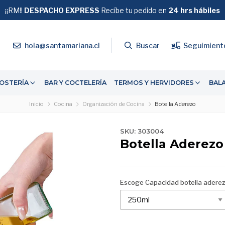
¡¡RM!!
DESPACHO EXPRESS
GRATIS
Recíbe tu pedido en
SOBRE $39.990
24 hrs hábiles
4
hola@santamariana.cl
Buscar
Seguimient
OSTERÍA
BAR Y COCTELERÍA
TERMOS Y HERVIDORES
BAL
Inicio
Cocina
Organización de Cocina
Botella Aderezo
SKU: 303004
Botella Aderezo
Escoge Capacidad botella adere