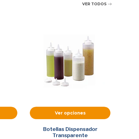
VER TODOS
Ver opciones
Botellas Dispensador
S
Transparente