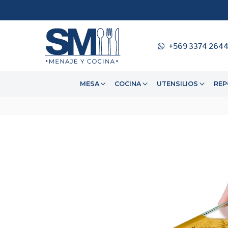
+569 3374 264
MESA
COCINA
UTENSILIOS
REP