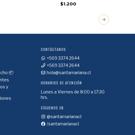
$1.200
CONTÁCTANOS
+569 3374 2644
+569 3374 2644
cho 📦
hola@santamariana.cl
ntes
HORARIOS DE ATENCIÓN
ios y
Lunes a Viernes de 8:00 a 17:30
hrs.
ciones
SÍGUENOS EN
@santamarianacl
/santamarianacl