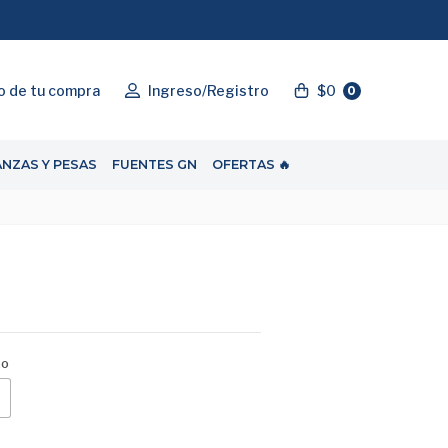
"ENVIOGRATIS"
o de tu compra
Ingreso/Registro
$0
0
ANZAS Y PESAS
FUENTES GN
OFERTAS 🔥
zo