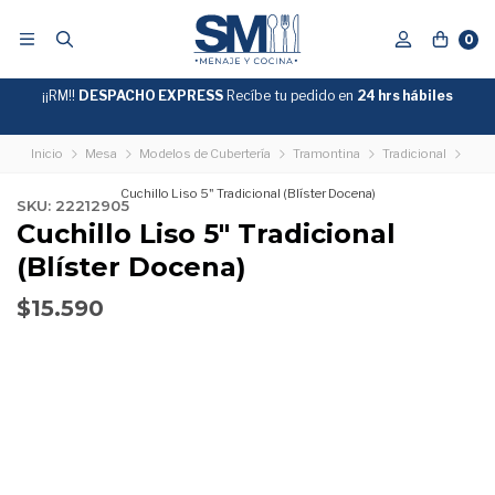
0
¡¡RM!!
DESPACHO EXPRESS
Recíbe tu pedido en
GRATIS
24 hrs hábiles
SOBRE
$39.990
"ENVIOGRATIS"
Inicio
Mesa
Modelos de Cubertería
Tramontina
Tradicional
Cuchillo Liso 5" Tradicional (Blíster Docena)
SKU: 22212905
Cuchillo Liso 5" Tradicional
(Blíster Docena)
$15.590