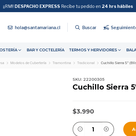
¡¡RM!!
DESPACHO EXPRESS
GRATIS
Recíbe tu pedido en
SOBRE $39.990
24 hrs hábiles
4
hola@santamariana.cl
Buscar
Seguimient
OSTERÍA
BAR Y COCTELERÍA
TERMOS Y HERVIDORES
BAL
sa
Modelos de Cubertería
Tramontina
Tradicional
Cuchillo Sierra 5" (Blí
SKU: 22200305
Cuchillo Sierra 5
$3.990
A