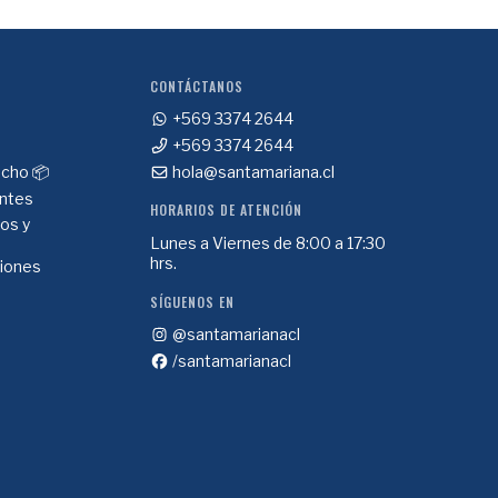
CONTÁCTANOS
+569 3374 2644
+569 3374 2644
cho 📦
hola@santamariana.cl
ntes
HORARIOS DE ATENCIÓN
ios y
Lunes a Viernes de 8:00 a 17:30
hrs.
ciones
SÍGUENOS EN
@santamarianacl
/santamarianacl