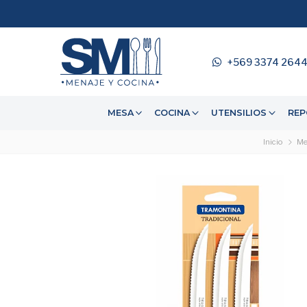
+569 3374 264
MESA
COCINA
UTENSILIOS
REP
Inicio
Me