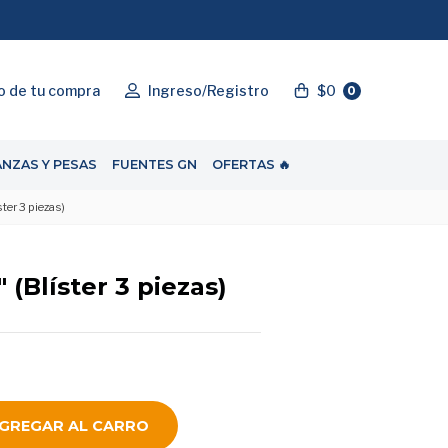
"ENVIOGRATIS"
o de tu compra
Ingreso/Registro
$0
0
ANZAS Y PESAS
FUENTES GN
OFERTAS 🔥
ster 3 piezas)
" (Blíster 3 piezas)
GREGAR AL CARRO