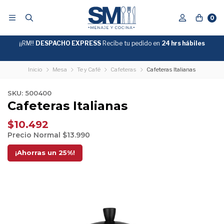
0
¡¡RM!!
DESPACHO EXPRESS
Recíbe tu pedido en
GRATIS
24 hrs hábiles
SOBRE
$39.990
"ENVIOGRATIS"
Inicio
Mesa
Te y Café
Cafeteras
Cafeteras Italianas
SKU: 500400
Cafeteras Italianas
$10.492
Precio Normal
$13.990
¡Ahorras un
25
%!