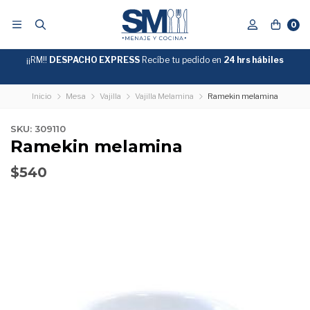
0
¡¡RM!!
DESPACHO EXPRESS
Recíbe tu pedido en
GRATIS
24 hrs hábiles
SOBRE
$39.990
"ENVIOGRATIS"
Inicio
Mesa
Vajilla
Vajilla Melamina
Ramekin melamina
SKU: 309110
Ramekin melamina
$540