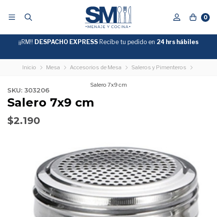
0
¡¡RM!!
DESPACHO EXPRESS
Recíbe tu pedido en
GRATIS
24 hrs hábiles
SOBRE
$39.990
"ENVIOGRATIS"
Inicio
Mesa
Accesorios de Mesa
Saleros y Pimenteros
Salero 7x9 cm
SKU: 303206
Salero 7x9 cm
$2.190