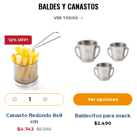
BALDES Y CANASTOS
VER TODOS
12% OFF!
Ver opciones
Canasto Redondo 8x8
Agregar
Baldecitos para snack
cm
$2.490
$4.743
$5.390