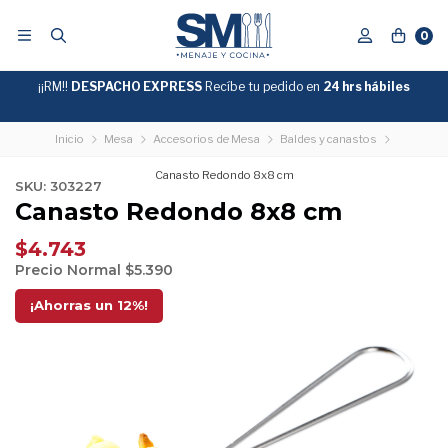
0
¡¡RM!!
DESPACHO EXPRESS
Recíbe tu pedido en
GRATIS
24 hrs hábiles
SOBRE
$39.990
"ENVIOGRATIS"
Inicio
Mesa
Accesorios de Mesa
Baldes y canastos
Canasto Redondo 8x8 cm
SKU: 303227
Canasto Redondo 8x8 cm
$4.743
Precio Normal
$5.390
¡Ahorras un
12
%!