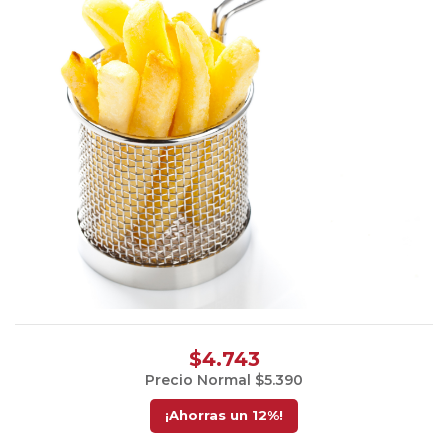
$4.743
Precio Normal
$5.390
¡Ahorras un
12
%!