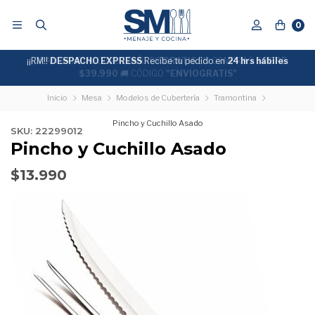
0
¡¡RM!!
¡¡GRAN SANTIAGO!! TU ENVÍO ES
DESPACHO EXPRESS
Recíbe tu pedido en
GRATIS
EN COMPRAS
24 hrs hábiles
SOBRE
$39.990
🚚 CÓDIGO
"ENVIOGRATIS"
Inicio
Mesa
Modelos de Cubertería
Tramontina
Pincho y Cuchillo Asado
SKU: 22299012
Pincho y Cuchillo Asado
$13.990