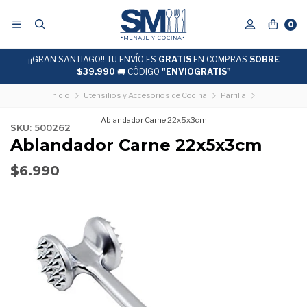
0
¡¡GRAN SANTIAGO!! TU ENVÍO ES
DESPACHO EXPRESS
GRATIS
EN COMPRAS
24 hrs hábiles
SOBRE
$39.990
🚚 CÓDIGO
"ENVIOGRATIS"
Inicio
Utensilios y Accesorios de Cocina
Parrilla
Ablandador Carne 22x5x3cm
SKU: 500262
Ablandador Carne 22x5x3cm
$6.990