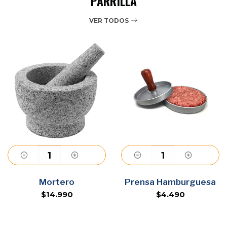
PARRILLA
VER TODOS
Agregar
Agregar
Mortero
Prensa Hamburguesa
$14.990
$4.490