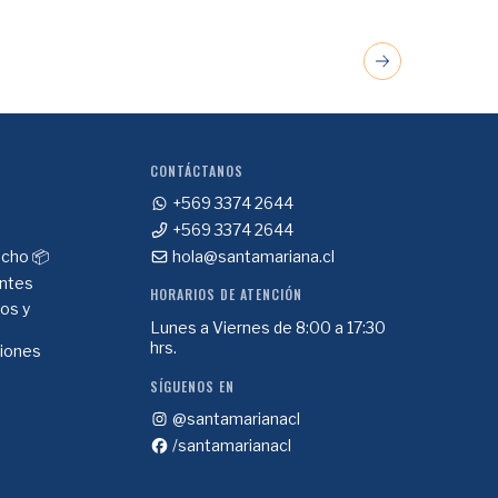
CONTÁCTANOS
+569 3374 2644
+569 3374 2644
cho 📦
hola@santamariana.cl
ntes
HORARIOS DE ATENCIÓN
ios y
Lunes a Viernes de 8:00 a 17:30
hrs.
ciones
SÍGUENOS EN
@santamarianacl
/santamarianacl