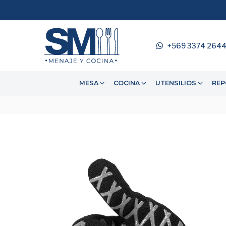
+569 3374 264
MESA
COCINA
UTENSILIOS
REP