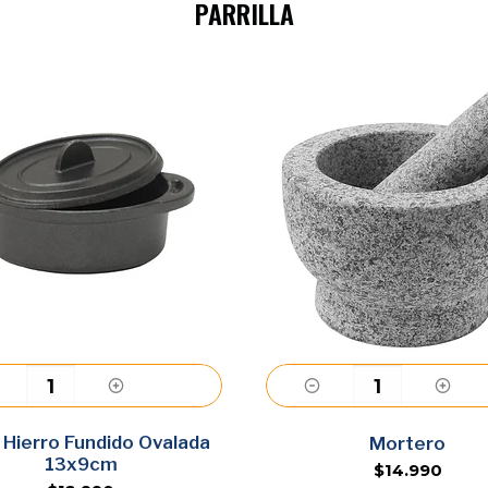
PARRILLA
a Hierro Fundido Ovalada
Agregar
Agregar
Mortero
13x9cm
$14.990