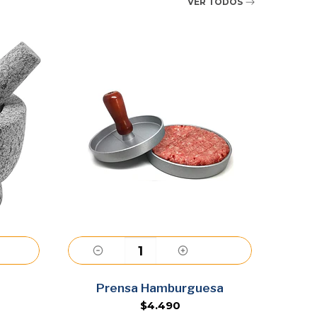
VER TODOS
Agregar
Prensa Hamburguesa
Cepill
$4.490