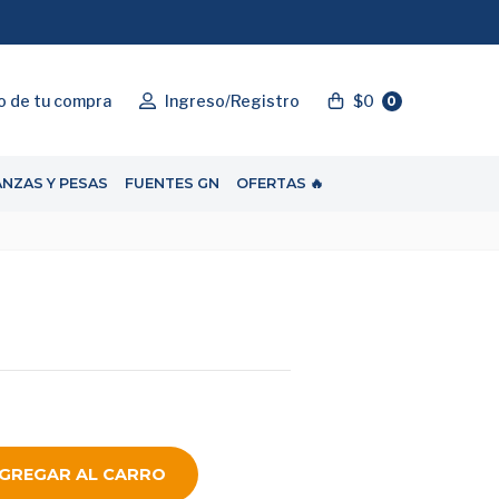
"ENVIOGRATIS"
o de tu compra
Ingreso/Registro
$0
0
ANZAS Y PESAS
FUENTES GN
OFERTAS 🔥
GREGAR AL CARRO