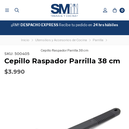
0
¡¡RM!!
DESPACHO EXPRESS
Recíbe tu pedido en
GRATIS
24 hrs hábiles
SOBRE
$39.990
"ENVIOGRATIS"
Inicio
Utensilios y Accesorios de Cocina
Parrilla
Cepillo Raspador Parrilla 38 cm
SKU: 500405
Cepillo Raspador Parrilla 38 cm
$3.990