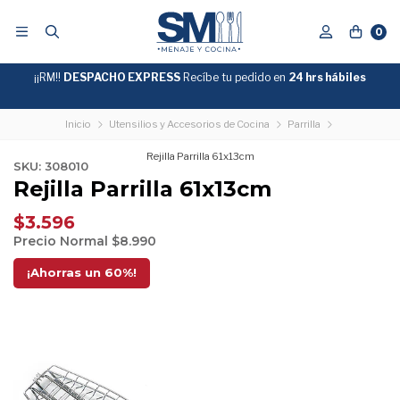
0
¡¡RM!!
DESPACHO EXPRESS
Recíbe tu pedido en
GRATIS
24 hrs hábiles
SOBRE
$39.990
"ENVIOGRATIS"
Inicio
Utensilios y Accesorios de Cocina
Parrilla
Rejilla Parrilla 61x13cm
SKU: 308010
Rejilla Parrilla 61x13cm
$3.596
Precio Normal
$8.990
¡Ahorras un
60
%!