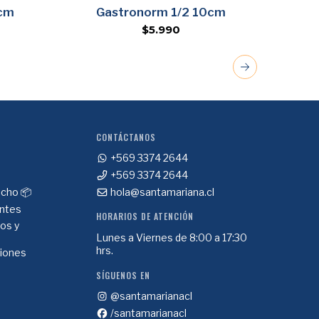
Agregar
5cm
Gastronorm 1/2 10cm
G
$5.990
CONTÁCTANOS
+569 3374 2644
+569 3374 2644
cho 📦
hola@santamariana.cl
ntes
HORARIOS DE ATENCIÓN
ios y
Lunes a Viernes de 8:00 a 17:30
hrs.
ciones
SÍGUENOS EN
@santamarianacl
/santamarianacl