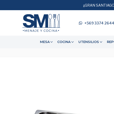
¡¡GRAN SANTIAGO
+569 3374 264
MESA
COCINA
UTENSILIOS
REP