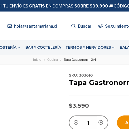
!! TU ENVÍO ES
DESPACHO EXPRESS
GRATIS
EN COMPRAS
SOBRE $39.990
24 hrs hábiles
🚚 CÓDIG
4
hola@santamariana.cl
Buscar
Seguimient
OSTERÍA
BAR Y COCTELERÍA
TERMOS Y HERVIDORES
BAL
Inicio
Cocina
Tapa Gastronorm 2/4
SKU: 303610
Tapa Gastronor
$3.590
A