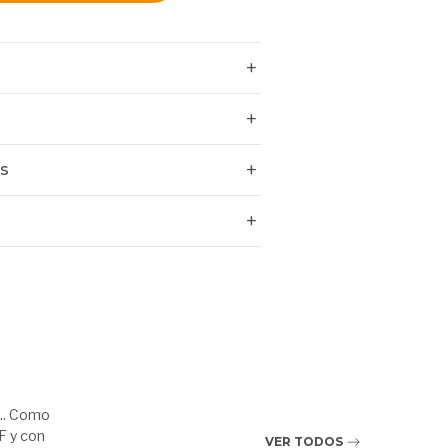
ES
.. Como
F y con
VER TODOS