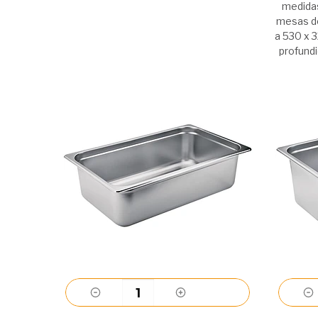
medidas
mesas de
a 530 x 
profund