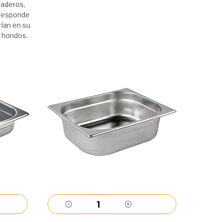
gaderos,
rresponde
ían en su
 hondos.