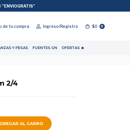
O
"ENVIOGRATIS"
o de tu compra
Ingreso/Registro
$0
0
ANZAS Y PESAS
FUENTES GN
OFERTAS 🔥
m 2/4
GREGAR AL CARRO