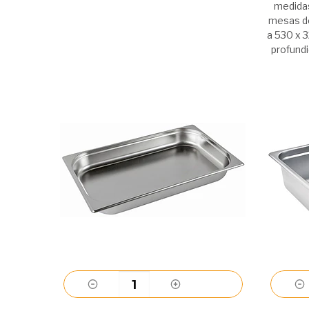
medidas
mesas de
a 530 x 
profund