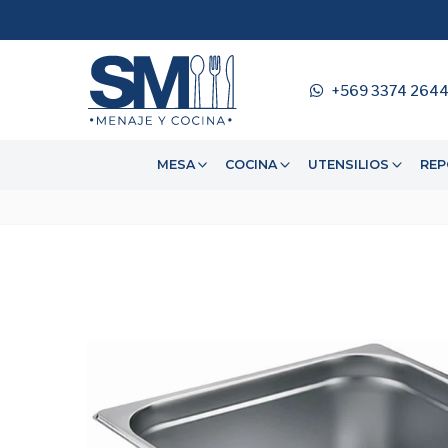
+569 3374 264
MESA
COCINA
UTENSILIOS
REP