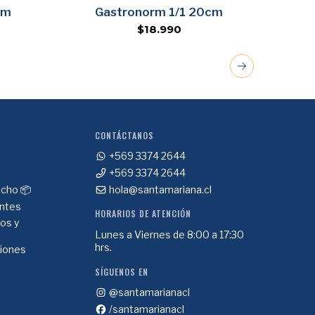
Agregar
cm
Gastronorm 1/1 20cm
G
$18.990
CONTÁCTANOS
+569 3374 2644
+569 3374 2644
cho 📦
hola@santamariana.cl
ntes
HORARIOS DE ATENCIÓN
ios y
Lunes a Viernes de 8:00 a 17:30
hrs.
ciones
SÍGUENOS EN
@santamarianacl
/santamarianacl