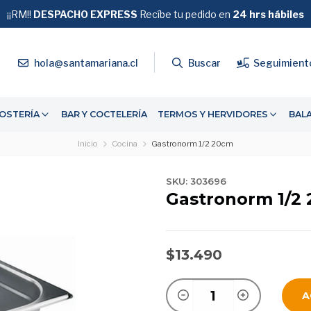
¡¡RM!!
DESPACHO EXPRESS
GRATIS
Recíbe tu pedido en
SOBRE $39.990
24 hrs hábiles
4
hola@santamariana.cl
Buscar
Seguimient
OSTERÍA
BAR Y COCTELERÍA
TERMOS Y HERVIDORES
BAL
Inicio
Cocina
Gastronorm 1/2 20cm
SKU: 303696
Gastronorm 1/2
$13.490
A