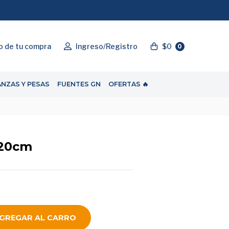
"ENVIOGRATIS"
o de tu compra
Ingreso/Registro
$0
0
ANZAS Y PESAS
FUENTES GN
OFERTAS 🔥
 20cm
GREGAR AL CARRO