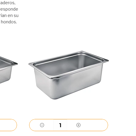
gaderos,
rresponde
ían en su
 hondos.