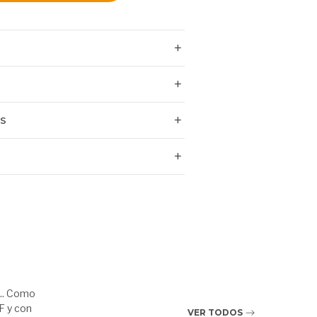
ES
.. Como
F y con
VER TODOS