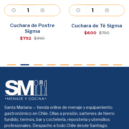
Cuchara de Postre
Agregar
Agregar
Cuchara de Té Sigma
Sigma
$600
$750
$792
$990
Santa Mariana — tienda online de menaje y equipamiento
gastronómico en Chile. Ollas a presión, sartenes de hierro
fundido, termos, bar y coctelería, repostería y utensilios
profesionales. Despacho a todo Chile desde Santiago.