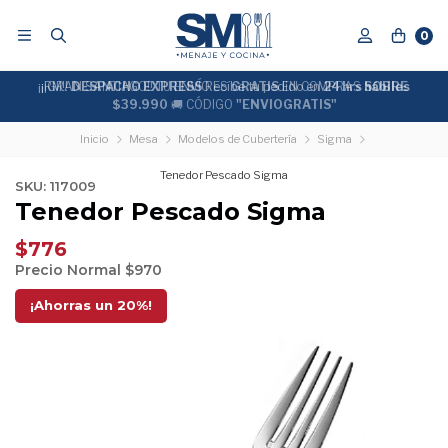
0
¡¡RM!!
¡¡GRAN SANTIAGO!! TU ENVÍO ES
DESPACHO EXPRESS
Recíbe tu pedido en
GRATIS
EN COMPRAS
24 hrs hábiles
SOBRE
$39.990
🚚 CÓDIGO
"ENVIOGRATIS"
Inicio
Mesa
Modelos de Cubertería
Sigma
Tenedor Pescado Sigma
SKU: 117009
Tenedor Pescado Sigma
$776
Precio Normal
$970
¡Ahorras un
20
%!