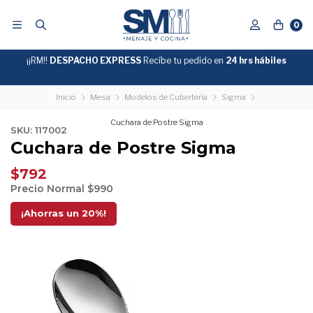
0
¡¡RM!!
DESPACHO EXPRESS
Recíbe tu pedido en
GRATIS
24 hrs hábiles
SOBRE
$39.990
"ENVIOGRATIS"
Inicio
Mesa
Modelos de Cubertería
Sigma
Cuchara de Postre Sigma
SKU: 117002
Cuchara de Postre Sigma
$792
Precio Normal
$990
¡Ahorras un
20
%!