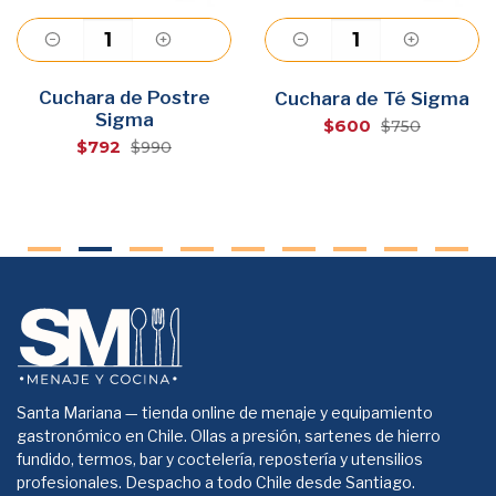
Cuchara de Postre
Agregar
Agregar
Cuchara de Té Sigma
Sigma
$600
$750
$792
$990
Santa Mariana — tienda online de menaje y equipamiento
gastronómico en Chile. Ollas a presión, sartenes de hierro
fundido, termos, bar y coctelería, repostería y utensilios
profesionales. Despacho a todo Chile desde Santiago.