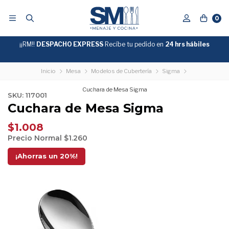
0
¡¡RM!!
DESPACHO EXPRESS
Recíbe tu pedido en
GRATIS
24 hrs hábiles
SOBRE
$39.990
"ENVIOGRATIS"
Inicio
Mesa
Modelos de Cubertería
Sigma
Cuchara de Mesa Sigma
SKU: 117001
Cuchara de Mesa Sigma
$1.008
Precio Normal
$1.260
¡Ahorras un
20
%!