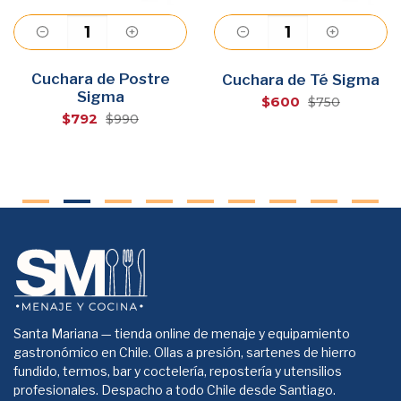
Cuchara de Postre
Agregar
Agregar
Cuchara de Té Sigma
Sigma
$600
$750
$792
$990
Santa Mariana — tienda online de menaje y equipamiento
gastronómico en Chile. Ollas a presión, sartenes de hierro
fundido, termos, bar y coctelería, repostería y utensilios
profesionales. Despacho a todo Chile desde Santiago.