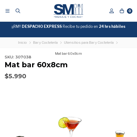
0
¡¡RM!!
DESPACHO EXPRESS
Recíbe tu pedido en
GRATIS
24 hrs hábiles
SOBRE
$39.990
"ENVIOGRATIS"
Inicio
Bar y Coctelería
Utensilios para Bar y Coctelería
Mat bar 60x8cm
SKU: 307038
Mat bar 60x8cm
$5.990