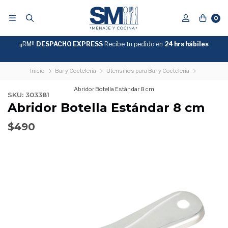
0
¡¡RM!!
DESPACHO EXPRESS
Recíbe tu pedido en
GRATIS
24 hrs hábiles
SOBRE
$39.990
"ENVIOGRATIS"
Inicio
Bar y Coctelería
Utensilios para Bar y Coctelería
Abridor Botella Estándar 8 cm
SKU: 303381
Abridor Botella Estándar 8 cm
$490