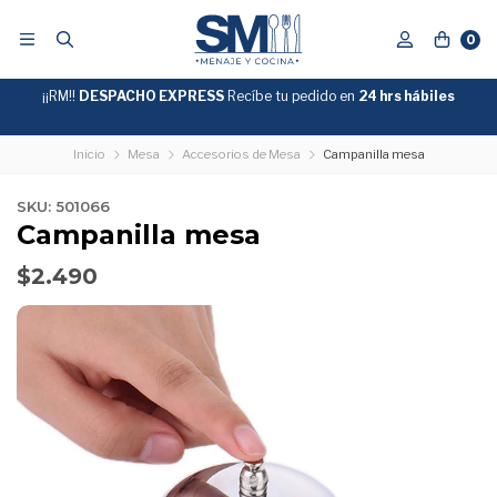
0
¡¡RM!!
DESPACHO EXPRESS
Recíbe tu pedido en
GRATIS
24 hrs hábiles
SOBRE
$39.990
"ENVIOGRATIS"
Inicio
Mesa
Accesorios de Mesa
Campanilla mesa
SKU: 501066
Campanilla mesa
$2.490