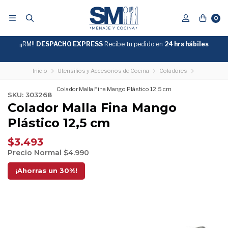
0
¡¡RM!!
DESPACHO EXPRESS
Recíbe tu pedido en
GRATIS
24 hrs hábiles
SOBRE
$39.990
"ENVIOGRATIS"
Inicio
Utensilios y Accesorios de Cocina
Coladores
Colador Malla Fina Mango Plástico 12,5 cm
SKU: 303268
Colador Malla Fina Mango
Plástico 12,5 cm
$3.493
Precio Normal
$4.990
¡Ahorras un
30
%!