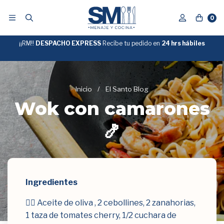
0
¡¡RM!!
DESPACHO EXPRESS
Recíbe tu pedido en
GRATIS
24 hrs hábiles
SOBRE
$39.990
"ENVIOGRATIS"
Inicio
/
El Santo Blog
Wok con camarones
🍤
Ingredientes
👉🏻 Aceite de oliva , 2 cebollines, 2 zanahorias,
1 taza de tomates cherry, 1/2 cuchara de