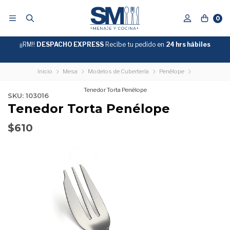
0
¡¡RM!!
DESPACHO EXPRESS
Recíbe tu pedido en
GRATIS
24 hrs hábiles
SOBRE
$39.990
"ENVIOGRATIS"
Inicio
Mesa
Modelos de Cubertería
Penélope
Tenedor Torta Penélope
SKU: 103016
Tenedor Torta Penélope
$610