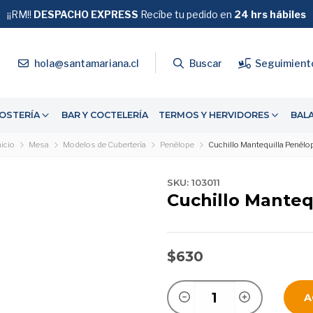
¡¡RM!!
DESPACHO EXPRESS
GRATIS
Recíbe tu pedido en
SOBRE $39.990
24 hrs hábiles
4
hola@santamariana.cl
Buscar
Seguimient
OSTERÍA
BAR Y COCTELERÍA
TERMOS Y HERVIDORES
BAL
nicio
Mesa
Modelos de Cubertería
Penélope
Cuchillo Mantequilla Penélo
SKU: 103011
Cuchillo Manteq
$630
A