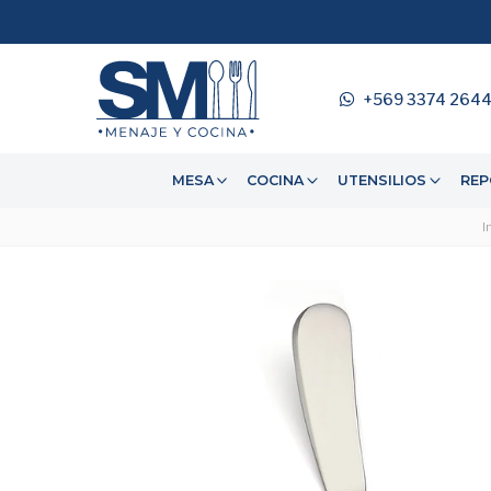
+569 3374 264
MESA
COCINA
UTENSILIOS
REP
I