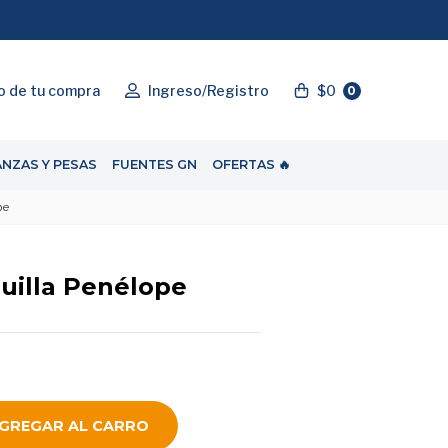
"ENVIOGRATIS"
o de tu compra
Ingreso/Registro
$0
0
ANZAS Y PESAS
FUENTES GN
OFERTAS 🔥
pe
uilla Penélope
GREGAR AL CARRO