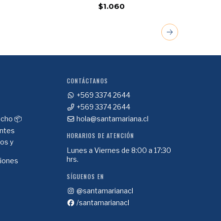
$1.060
CONTÁCTANOS
+569 3374 2644
+569 3374 2644
cho 📦
hola@santamariana.cl
ntes
HORARIOS DE ATENCIÓN
ios y
Lunes a Viernes de 8:00 a 17:30
hrs.
ciones
SÍGUENOS EN
@santamarianacl
/santamarianacl