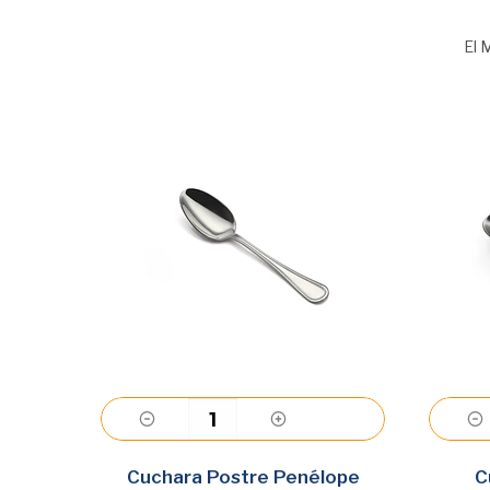
El 
Agregar
ope
Cuchara Postre Penélope
C