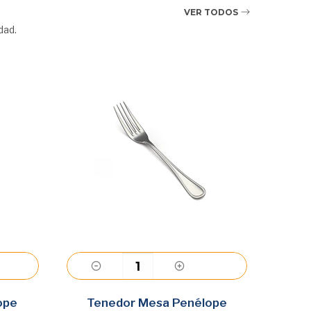
VER TODOS
dad.
Agregar
ope
Tenedor Mesa Penélope
Ten