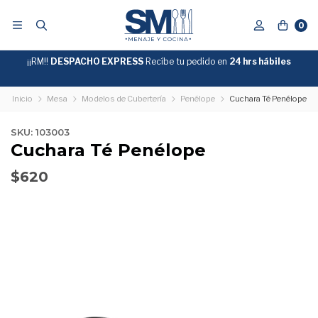
0
¡¡RM!!
DESPACHO EXPRESS
Recíbe tu pedido en
GRATIS
24 hrs hábiles
SOBRE
$39.990
"ENVIOGRATIS"
Inicio
Mesa
Modelos de Cubertería
Penélope
Cuchara Té Penélope
SKU: 103003
Cuchara Té Penélope
$620