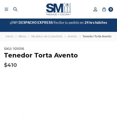
0
¡¡RM!!
DESPACHO EXPRESS
Recíbe tu pedido en
GRATIS
24 hrs hábiles
SOBRE
$39.990
"ENVIOGRATIS"
Inicio
Mesa
Modelos de Cubertería
Avento
Tenedor Torta Avento
SKU: 101016
Tenedor Torta Avento
$410